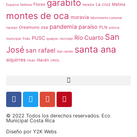
garabito
Flores
La cruz
Matina
Esparza
fedoma
heredia
montes de oca
moravia
Movimiento comunal
pandemia
paraíso
Oreamuno
osa
PLN
naranjo
policía
San
Río Cuarto
PUSC
municipal
Poás
quepos
reciclaje
santa ana
José
san rafael
San ramón
siquirres
tilarán
tibás
UNGL
© 2022 Todos los derechos reservados. Eco
Municipal Costa Rica
Diseño por
Y2K Webs