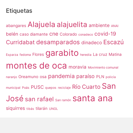
Etiquetas
Alajuela
alajuelita
ambiente
abangares
ANAI
cne
covid-19
belén
caso diamante
Colorado
conadeco
desamparados
Escazú
Curridabat
dinadeco
garabito
Flores
La cruz
Matina
Esparza
fedoma
heredia
montes de oca
moravia
Movimiento comunal
pandemia
paraíso
Oreamuno
osa
PLN
naranjo
policía
San
Río Cuarto
PUSC
municipal
Poás
quepos
reciclaje
santa ana
José
san rafael
San ramón
siquirres
tilarán
tibás
UNGL