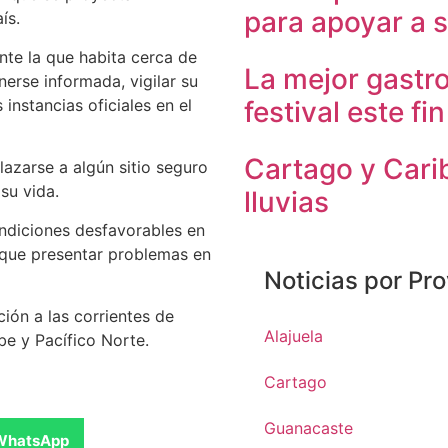
para apoyar a s
ís.
ente la que habita cerca de
La mejor gastr
erse informada, vigilar su
instancias oficiales en el
festival este f
Cartago y Cari
lazarse a algún sitio seguro
su vida.
lluvias
ondiciones desfavorables en
os que presentar problemas en
Noticias por Pro
ión a las corrientes de
Alajuela
be y Pacífico Norte.
Cartago
Guanacaste
WhatsApp