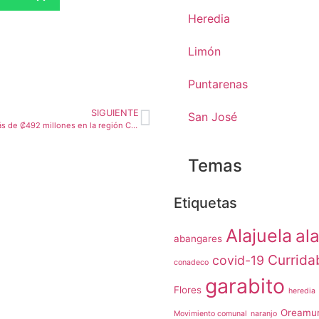
Heredia
Limón
Puntarenas
SIGUIENTE
San José
Dinadeco invierte más de ₡492 millones en la región Chorotega
Temas
Etiquetas
Alajuela
ala
abangares
Currida
covid-19
conadeco
garabito
Flores
heredia
Oreamu
Movimiento comunal
naranjo