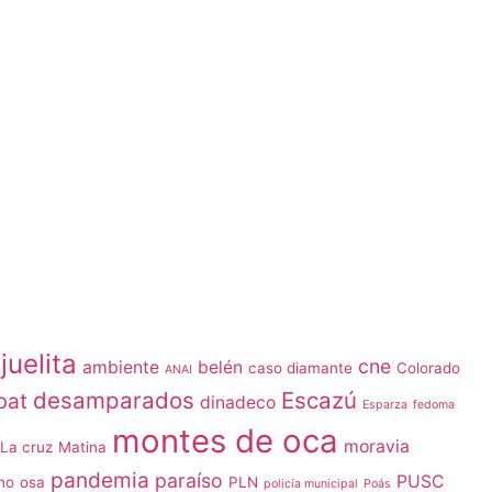
juelita
cne
ambiente
belén
caso diamante
Colorado
ANAI
desamparados
Escazú
bat
dinadeco
Esparza
fedoma
montes de oca
moravia
La cruz
Matina
pandemia
paraíso
PUSC
no
osa
PLN
policía municipal
Poás