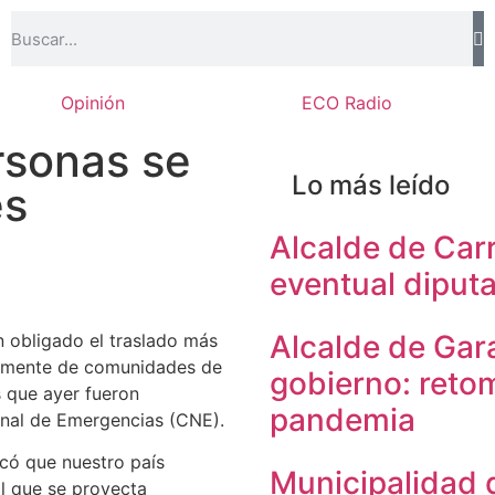
Opinión
ECO Radio
rsonas se
Lo más leído
es
Alcalde de Carr
eventual diput
Alcalde de Gara
n obligado el traslado más
palmente de comunidades de
gobierno: reto
s que ayer fueron
pandemia
onal de Emergencias (CNE).
icó que nuestro país
Municipalidad
al que se proyecta