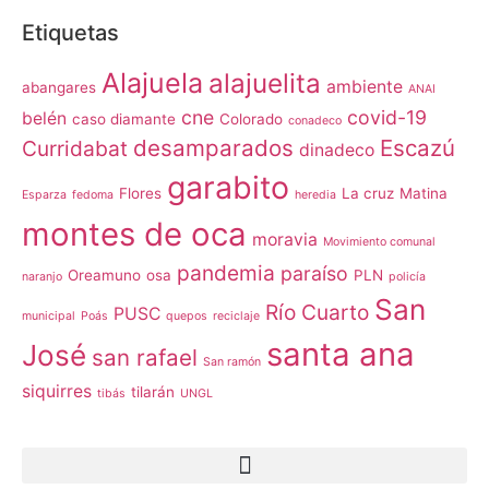
Etiquetas
Alajuela
alajuelita
ambiente
abangares
ANAI
cne
covid-19
belén
caso diamante
Colorado
conadeco
desamparados
Escazú
Curridabat
dinadeco
garabito
Flores
La cruz
Matina
Esparza
fedoma
heredia
montes de oca
moravia
Movimiento comunal
pandemia
paraíso
Oreamuno
osa
PLN
naranjo
policía
San
Río Cuarto
PUSC
municipal
Poás
quepos
reciclaje
santa ana
José
san rafael
San ramón
siquirres
tilarán
tibás
UNGL