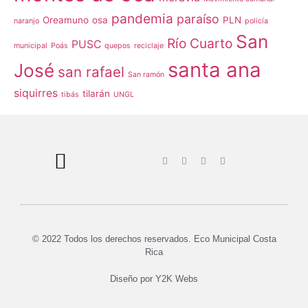
pandemia
paraíso
Oreamuno
osa
PLN
naranjo
policía
San
Río Cuarto
PUSC
municipal
Poás
quepos
reciclaje
santa ana
José
san rafael
San ramón
siquirres
tilarán
tibás
UNGL
© 2022 Todos los derechos reservados. Eco Municipal Costa
Rica
Diseño por
Y2K Webs