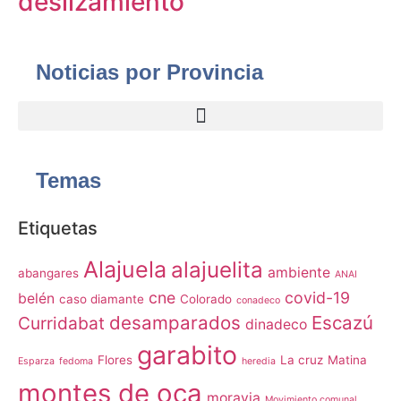
deslizamiento
Noticias por Provincia
Temas
Etiquetas
Alajuela
alajuelita
ambiente
abangares
ANAI
cne
covid-19
belén
caso diamante
Colorado
conadeco
desamparados
Escazú
Curridabat
dinadeco
garabito
Flores
La cruz
Matina
Esparza
fedoma
heredia
montes de oca
moravia
Movimiento comunal