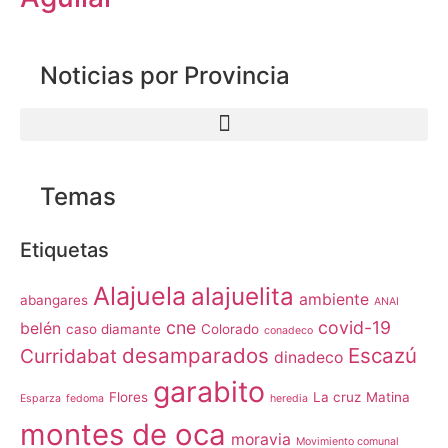
Noticias por Provincia
Temas
Etiquetas
Alajuela
alajuelita
ambiente
abangares
ANAI
cne
covid-19
belén
caso diamante
Colorado
conadeco
desamparados
Escazú
Curridabat
dinadeco
garabito
Flores
La cruz
Matina
Esparza
fedoma
heredia
montes de oca
moravia
Movimiento comunal