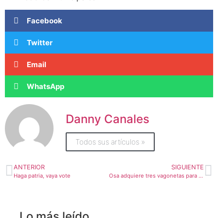
Facebook
Twitter
Email
WhatsApp
Danny Canales
Todos sus artículos »
ANTERIOR
SIGUIENTE
Haga patria, vaya vote
Osa adquiere tres vagonetas para dar mantenimiento a caminos
Lo más leído