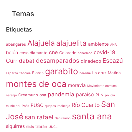
Temas
Etiquetas
Alajuela
alajuelita
ambiente
abangares
ANAI
cne
covid-19
belén
caso diamante
Colorado
conadeco
desamparados
Escazú
Curridabat
dinadeco
garabito
Flores
La cruz
Matina
Esparza
fedoma
heredia
montes de oca
moravia
Movimiento comunal
pandemia
paraíso
Oreamuno
osa
PLN
naranjo
policía
San
Río Cuarto
PUSC
municipal
Poás
quepos
reciclaje
santa ana
José
san rafael
San ramón
siquirres
tilarán
tibás
UNGL