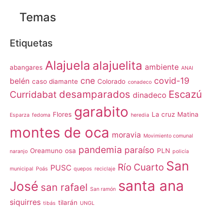
Temas
Etiquetas
Alajuela
alajuelita
ambiente
abangares
ANAI
cne
covid-19
belén
caso diamante
Colorado
conadeco
desamparados
Escazú
Curridabat
dinadeco
garabito
Flores
La cruz
Matina
Esparza
fedoma
heredia
montes de oca
moravia
Movimiento comunal
pandemia
paraíso
Oreamuno
osa
PLN
naranjo
policía
San
Río Cuarto
PUSC
municipal
Poás
quepos
reciclaje
santa ana
José
san rafael
San ramón
siquirres
tilarán
tibás
UNGL