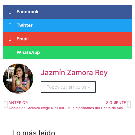
Facebook
Twitter
Email
WhatsApp
Jazmín Zamora Rey
Todos sus artículos »
ANTERIOR
SIGUIENTE
Alcalde de Garabito exige a las autoridades poner fin a fiestas clandestinas
Municipalidades del Oeste de San José de unen para fortalecer sus capacidades como región
Lo más leído