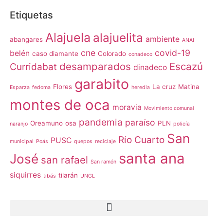
Etiquetas
Alajuela
alajuelita
ambiente
abangares
ANAI
cne
covid-19
belén
caso diamante
Colorado
conadeco
desamparados
Escazú
Curridabat
dinadeco
garabito
Flores
La cruz
Matina
Esparza
fedoma
heredia
montes de oca
moravia
Movimiento comunal
pandemia
paraíso
Oreamuno
osa
PLN
naranjo
policía
San
Río Cuarto
PUSC
municipal
Poás
quepos
reciclaje
santa ana
José
san rafael
San ramón
siquirres
tilarán
tibás
UNGL