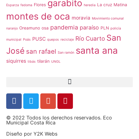
garabito
Flores
La cruz
Matina
Esparza
fedoma
heredia
montes de oca
moravia
Movimiento comunal
pandemia
paraíso
Oreamuno
osa
PLN
naranjo
policía
San
Río Cuarto
PUSC
municipal
Poás
quepos
reciclaje
santa ana
José
san rafael
San ramón
siquirres
tilarán
tibás
UNGL
© 2022 Todos los derechos reservados. Eco
Municipal Costa Rica
Diseño por
Y2K Webs