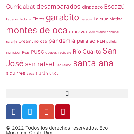
desamparados
Escazú
Curridabat
dinadeco
garabito
Flores
La cruz
Matina
Esparza
fedoma
heredia
montes de oca
moravia
Movimiento comunal
pandemia
paraíso
Oreamuno
osa
PLN
naranjo
policía
San
Río Cuarto
PUSC
municipal
Poás
quepos
reciclaje
santa ana
José
san rafael
San ramón
siquirres
tilarán
tibás
UNGL
© 2022 Todos los derechos reservados. Eco
Municipal Costa Rica