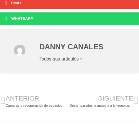
EMAIL
WHATSAPP
DANNY CANALES
Todos sus artículos »
ANTERIOR
SIGUIENTE
Cámaras y recuperación de espacios mantienen a San Mateo como uno de los cantones más seguros
Desamparados le apuesta a la tecnología para prevenir del hampa