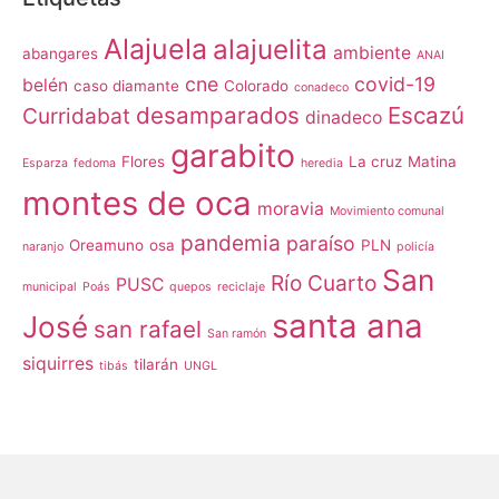
Alajuela
alajuelita
ambiente
abangares
ANAI
cne
covid-19
belén
caso diamante
Colorado
conadeco
desamparados
Escazú
Curridabat
dinadeco
garabito
Flores
La cruz
Matina
Esparza
fedoma
heredia
montes de oca
moravia
Movimiento comunal
pandemia
paraíso
Oreamuno
osa
PLN
naranjo
policía
San
Río Cuarto
PUSC
municipal
Poás
quepos
reciclaje
santa ana
José
san rafael
San ramón
siquirres
tilarán
tibás
UNGL