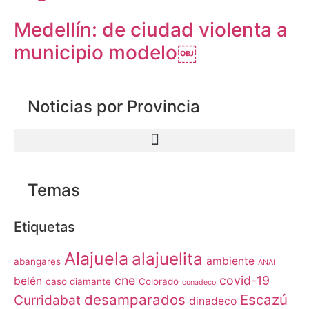
Medellín: de ciudad violenta a
municipio modelo￼
Noticias por Provincia
Temas
Etiquetas
Alajuela
alajuelita
ambiente
abangares
ANAI
cne
covid-19
belén
caso diamante
Colorado
conadeco
desamparados
Escazú
Curridabat
dinadeco