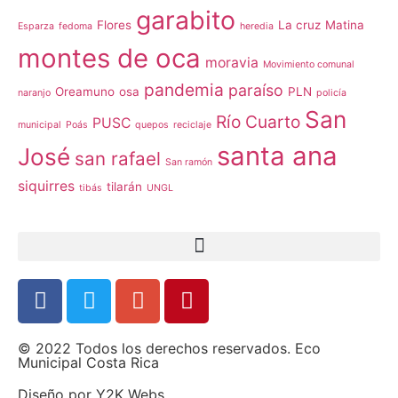
garabito
Flores
La cruz
Matina
Esparza
fedoma
heredia
montes de oca
moravia
Movimiento comunal
pandemia
paraíso
Oreamuno
osa
PLN
naranjo
policía
San
Río Cuarto
PUSC
municipal
Poás
quepos
reciclaje
santa ana
José
san rafael
San ramón
siquirres
tilarán
tibás
UNGL
© 2022 Todos los derechos reservados. Eco
Municipal Costa Rica
Diseño por
Y2K Webs