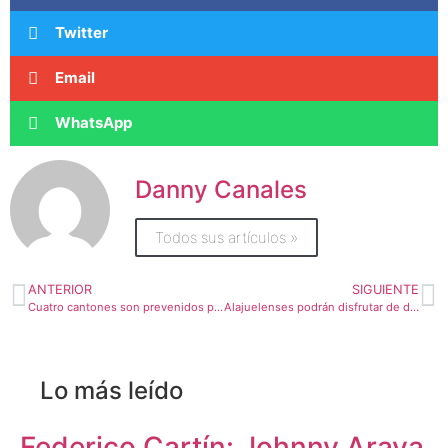
Twitter
Email
WhatsApp
Danny Canales
Todos sus artículos »
ANTERIOR
SIGUIENTE
Cuatro cantones son prevenidos por aumento drástico de Covid-19
Alajuelenses podrán disfrutar de dos conciertos virtuales este fin de semana
Lo más leído
Federico Cartín: Johnny Araya