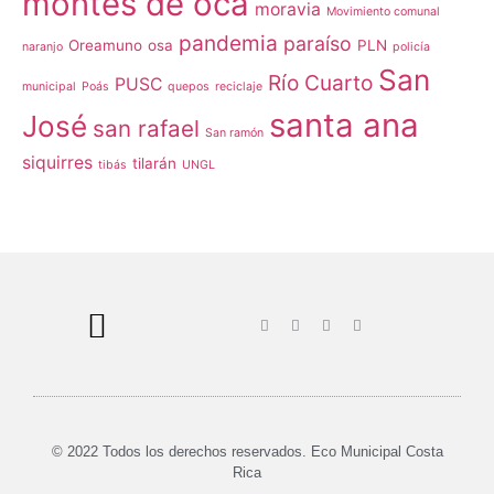
montes de oca
moravia
Movimiento comunal
pandemia
paraíso
Oreamuno
osa
PLN
naranjo
policía
San
Río Cuarto
PUSC
municipal
Poás
quepos
reciclaje
santa ana
José
san rafael
San ramón
siquirres
tilarán
tibás
UNGL
© 2022 Todos los derechos reservados. Eco Municipal Costa
Rica