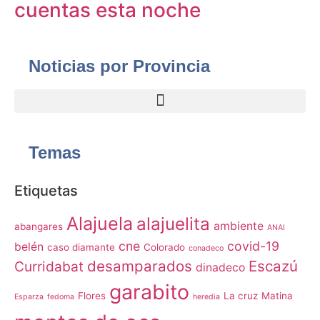
cuentas esta noche
Noticias por Provincia
Temas
Etiquetas
Alajuela
alajuelita
ambiente
abangares
ANAI
cne
covid-19
belén
caso diamante
Colorado
conadeco
desamparados
Escazú
Curridabat
dinadeco
garabito
Flores
La cruz
Matina
Esparza
fedoma
heredia