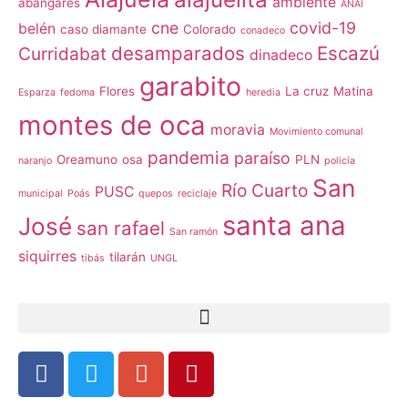
ambiente
abangares
ANAI
cne
covid-19
belén
caso diamante
Colorado
conadeco
desamparados
Escazú
Curridabat
dinadeco
garabito
Flores
La cruz
Matina
Esparza
fedoma
heredia
montes de oca
moravia
Movimiento comunal
pandemia
paraíso
Oreamuno
osa
PLN
naranjo
policía
San
Río Cuarto
PUSC
municipal
Poás
quepos
reciclaje
santa ana
José
san rafael
San ramón
siquirres
tilarán
tibás
UNGL