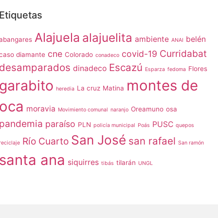
Etiquetas
Alajuela
alajuelita
ambiente
belén
abangares
ANAI
Curridabat
cne
covid-19
caso diamante
Colorado
conadeco
desamparados
Escazú
dinadeco
Flores
Esparza
fedoma
garabito
montes de
La cruz
Matina
heredia
oca
moravia
Oreamuno
osa
Movimiento comunal
naranjo
pandemia
paraíso
PUSC
PLN
policía municipal
Poás
quepos
San José
san rafael
Río Cuarto
reciclaje
San ramón
santa ana
siquirres
tilarán
tibás
UNGL