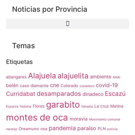
Noticias por Provincia
Temas
Etiquetas
Alajuela
alajuelita
ambiente
abangares
ANAI
cne
covid-19
belén
caso diamante
Colorado
conadeco
desamparados
Escazú
Curridabat
dinadeco
garabito
Flores
La cruz
Matina
Esparza
fedoma
heredia
montes de oca
moravia
Movimiento comunal
pandemia
paraíso
Oreamuno
osa
PLN
naranjo
policía