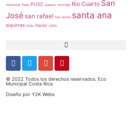
San
Río Cuarto
PUSC
municipal
Poás
quepos
reciclaje
santa ana
José
san rafael
San ramón
siquirres
tilarán
tibás
UNGL
© 2022 Todos los derechos reservados. Eco
Municipal Costa Rica
Diseño por
Y2K Webs