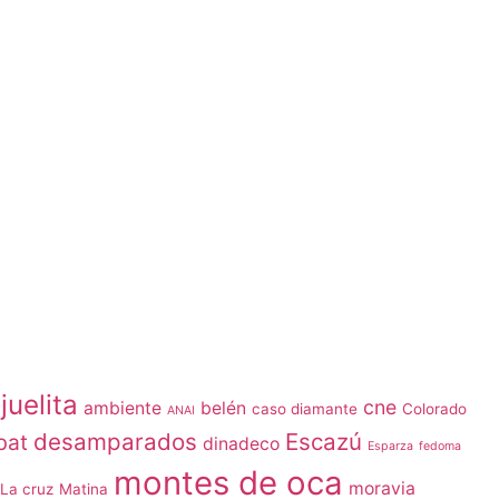
juelita
cne
ambiente
belén
caso diamante
Colorado
ANAI
desamparados
Escazú
bat
dinadeco
Esparza
fedoma
montes de oca
moravia
La cruz
Matina