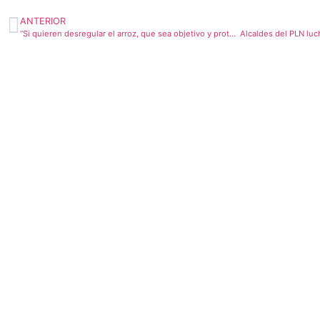
ANTERIOR
“Si quieren desregular el arroz, que sea objetivo y protegiendo al productor”, alcalde de Santa Cruz