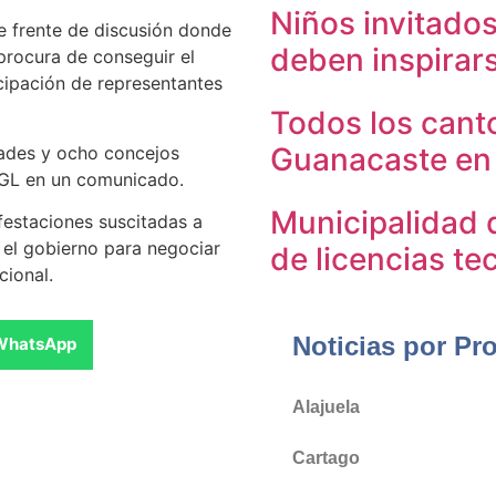
Niños invitado
e frente de discusión donde
deben inspirar
 procura de conseguir el
icipación de representantes
Todos los cant
Guanacaste en 
dades y ocho concejos
UNGL en un comunicado.
Municipalidad 
festaciones suscitadas a
 el gobierno para negociar
de licencias te
cional.
Noticias por Pr
WhatsApp
Alajuela
Cartago