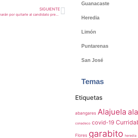
Guanacaste
SIGUIENTE
Alcaldes del PLN lucharán por quitarle al candidato presidencial la designación a dedo de puestos de diputados
Heredia
Limón
Puntarenas
San José
Temas
Etiquetas
Alajuela
ala
abangares
Currida
covid-19
conadeco
garabito
Flores
heredia