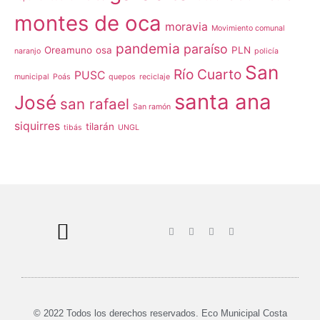
montes de oca
moravia
Movimiento comunal
pandemia
paraíso
Oreamuno
osa
PLN
naranjo
policía
San
Río Cuarto
PUSC
municipal
Poás
quepos
reciclaje
santa ana
José
san rafael
San ramón
siquirres
tilarán
tibás
UNGL
© 2022 Todos los derechos reservados. Eco Municipal Costa