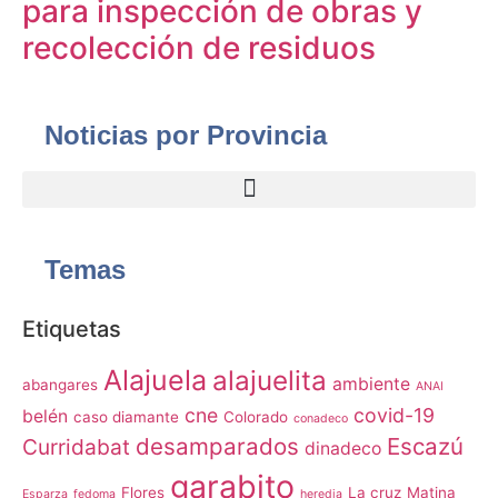
para inspección de obras y
recolección de residuos
Noticias por Provincia
Temas
Etiquetas
Alajuela
alajuelita
ambiente
abangares
ANAI
cne
covid-19
belén
caso diamante
Colorado
conadeco
desamparados
Escazú
Curridabat
dinadeco
garabito
Flores
La cruz
Matina
Esparza
fedoma
heredia