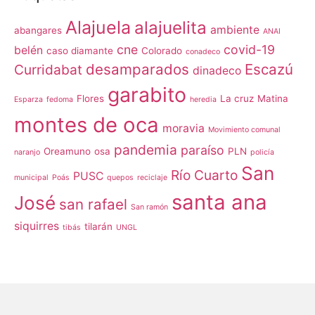
Alajuela
alajuelita
ambiente
abangares
ANAI
cne
covid-19
belén
caso diamante
Colorado
conadeco
desamparados
Escazú
Curridabat
dinadeco
garabito
Flores
La cruz
Matina
Esparza
fedoma
heredia
montes de oca
moravia
Movimiento comunal
pandemia
paraíso
Oreamuno
osa
PLN
naranjo
policía
San
Río Cuarto
PUSC
municipal
Poás
quepos
reciclaje
santa ana
José
san rafael
San ramón
siquirres
tilarán
tibás
UNGL