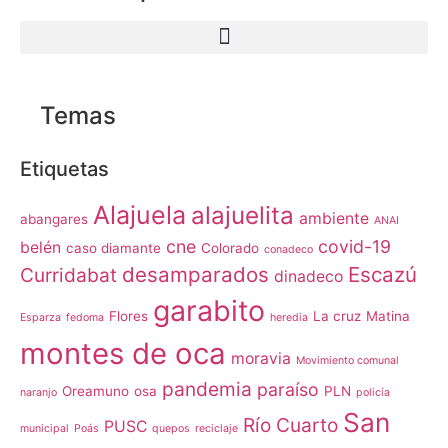
Temas
Etiquetas
Alajuela
alajuelita
ambiente
abangares
ANAI
cne
covid-19
belén
caso diamante
Colorado
conadeco
desamparados
Escazú
Curridabat
dinadeco
garabito
Flores
La cruz
Matina
Esparza
fedoma
heredia
montes de oca
moravia
Movimiento comunal
pandemia
paraíso
Oreamuno
osa
PLN
naranjo
policía
San
Río Cuarto
PUSC
municipal
Poás
quepos
reciclaje