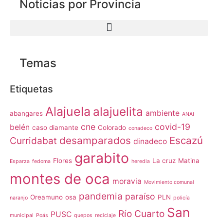
Noticias por Provincia
Temas
Etiquetas
Alajuela
alajuelita
ambiente
abangares
ANAI
cne
covid-19
belén
caso diamante
Colorado
conadeco
desamparados
Escazú
Curridabat
dinadeco
garabito
Flores
La cruz
Matina
Esparza
fedoma
heredia
montes de oca
moravia
Movimiento comunal
pandemia
paraíso
Oreamuno
osa
PLN
naranjo
policía
San
Río Cuarto
PUSC
municipal
Poás
quepos
reciclaje