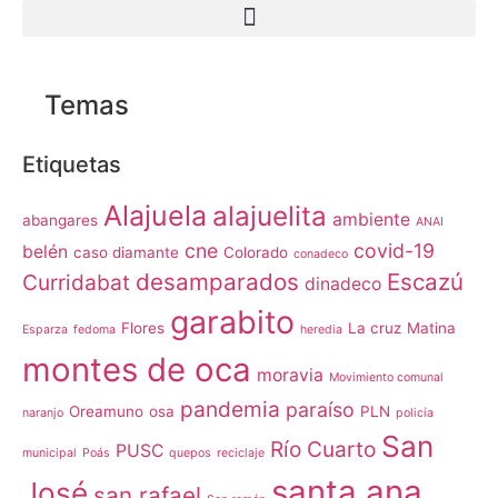
Temas
Etiquetas
Alajuela
alajuelita
ambiente
abangares
ANAI
cne
covid-19
belén
caso diamante
Colorado
conadeco
desamparados
Escazú
Curridabat
dinadeco
garabito
Flores
La cruz
Matina
Esparza
fedoma
heredia
montes de oca
moravia
Movimiento comunal
pandemia
paraíso
Oreamuno
osa
PLN
naranjo
policía
San
Río Cuarto
PUSC
municipal
Poás
quepos
reciclaje
santa ana
José
san rafael