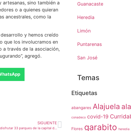
y artesanas, sino también a
Guanacaste
dores o a quienes quieran
as ancestrales, como la
Heredia
Limón
desarrollo y hemos creído
llo que los involucramos en
Puntarenas
 a través de la asociación,
ugurando”, agregó.
San José
WhatsApp
Temas
Etiquetas
Alajuela
ala
abangares
Currida
covid-19
conadeco
SIGUIENTE
garabito
Ciudadanos pueden disfrutar 33 parques de la capital dentro de plan gradual de reaperturas
Flores
heredia