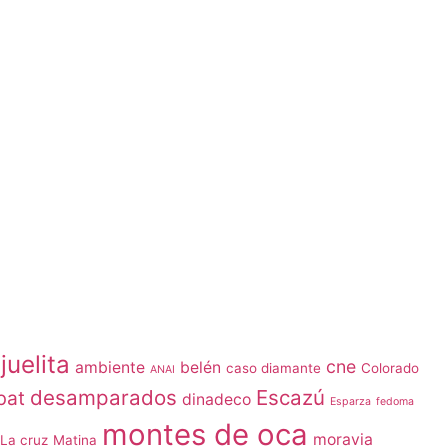
juelita
cne
ambiente
belén
caso diamante
Colorado
ANAI
desamparados
Escazú
bat
dinadeco
Esparza
fedoma
montes de oca
moravia
La cruz
Matina