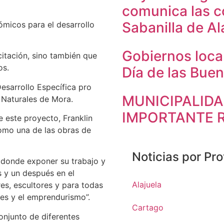
comunica las 
Sabanilla de Al
ómicos para el desarrollo
Gobiernos local
citación, sino también que
os.
Día de las Bue
Desarrollo Específica pro
MUNICIPALID
y Naturales de Mora.
IMPORTANTE R
 este proyecto, Franklin
como una de las obras de
Noticias por Pro
 donde exponer su trabajo y
s y un después en el
Alajuela
res, escultores y para todas
tes y el emprendurismo”.
Cartago
onjunto de diferentes