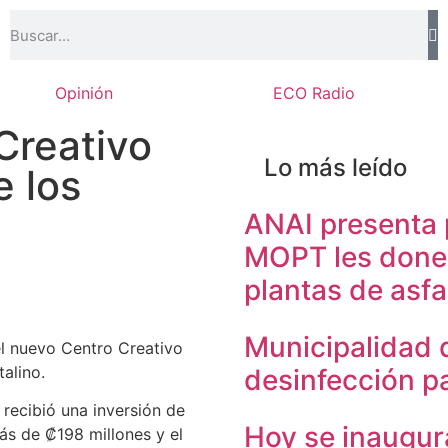
Opinión
ECO Radio
Creativo
Lo más leído
e los
ANAI presenta 
MOPT les done 
plantas de asfa
Municipalidad 
l nuevo Centro Creativo
italino.
desinfección pa
recibió una inversión de
Hoy se inaugur
ás de ₡198 millones y el