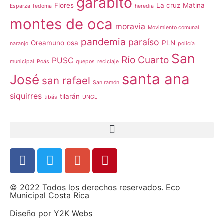
garabito
Flores
La cruz
Matina
Esparza
fedoma
heredia
montes de oca
moravia
Movimiento comunal
pandemia
paraíso
Oreamuno
osa
PLN
naranjo
policía
San
Río Cuarto
PUSC
municipal
Poás
quepos
reciclaje
santa ana
José
san rafael
San ramón
siquirres
tilarán
tibás
UNGL
© 2022 Todos los derechos reservados. Eco
Municipal Costa Rica
Diseño por
Y2K Webs