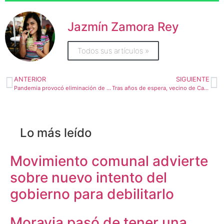
Jazmín Zamora Rey
Todos sus artículos »
ANTERIOR
SIGUIENTE
Pandemia provocó eliminación de plazas y caída del 30% de ingresos en Municipalidad de Osa
Tras años de espera, vecino de Cascadas de Pococí circularán por vía en buen estado
Lo más leído
Movimiento comunal advierte
sobre nuevo intento del
gobierno para debilitarlo
Moravia pasó de tener una