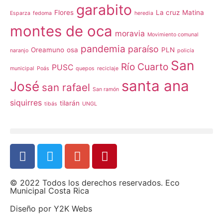
garabito
Flores
La cruz
Matina
Esparza
fedoma
heredia
montes de oca
moravia
Movimiento comunal
pandemia
paraíso
Oreamuno
osa
PLN
naranjo
policía
San
Río Cuarto
PUSC
municipal
Poás
quepos
reciclaje
santa ana
José
san rafael
San ramón
siquirres
tilarán
tibás
UNGL
© 2022 Todos los derechos reservados. Eco
Municipal Costa Rica
Diseño por
Y2K Webs