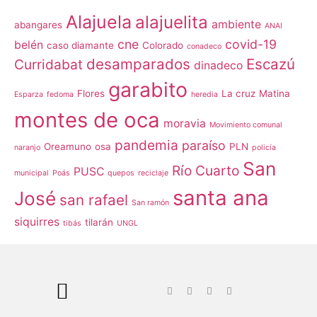
Alajuela
alajuelita
ambiente
abangares
ANAI
cne
covid-19
belén
caso diamante
Colorado
conadeco
desamparados
Escazú
Curridabat
dinadeco
garabito
Flores
La cruz
Matina
Esparza
fedoma
heredia
montes de oca
moravia
Movimiento comunal
pandemia
paraíso
Oreamuno
osa
PLN
naranjo
policía
San
Río Cuarto
PUSC
municipal
Poás
quepos
reciclaje
santa ana
José
san rafael
San ramón
siquirres
tilarán
tibás
UNGL