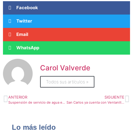
Facebook
Twitter
Email
WhatsApp
Carol Valverde
Todos sus artículos »
ANTERIOR
SIGUIENTE
Suspensión de servicio de agua en Barva la noche de este lunes
San Carlos ya cuenta con Ventanilla Única de Inversión para agilizar trámites a usuarios
Lo más leído