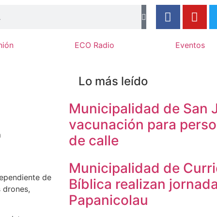
nión
ECO Radio
Eventos
Lo más leído
s
Municipalidad de San J
vacunación para perso
m
de calle
Municipalidad de Curri
dependiente de
Bíblica realizan jornad
 drones,
Papanicolau