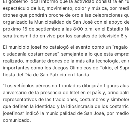
El gobierno local informó que la actividad consistirá en “
espectáculo de luz, movimiento, color y música, por med
drones que pondrán broche de oro a las celebraciones q
organizado la Municipalidad de San José con el apoyo del
próximo 15 de septiembre a las 8:00 p.m. en el Estadio N
será transmitido en vivo por los canales de televisión 6 y 
El municipio josefino catalogó el evento como un “regalo 
ciudadanía costarricense”, semejante a lo que esta empr
realizado, mediante drones de la más alta tecnología, en
importantes como los Juegos Olímpicos de Tokio, el Supe
fiesta del Día de San Patricio en Irlanda.
“Los vehículos aéreos no tripulados dibujarán figuras alus
aniversario de la presencia de Intel en el país y, principal
representativos de las tradiciones, costumbres y símbolos
que definen la identidad y la idiosincrasia de los costarri
josefinos” indicó la municipalidad de San José, por medi
comunicado.