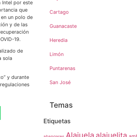
Intel por este
ortancia que
Cartago
 en un polo de
ión y de las
Guanacaste
recuperación
COVID-19.
Heredia
alizado de
Limón
a sola
Puntarenas
co” y durante
San José
 regulaciones
Temas
Etiquetas
Alajuela
alajuelita
amb
abangares