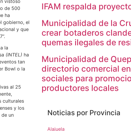
un vistoso
IFAM respalda proyec
io de 500
ue ha
Municipalidad de la Cr
 gobierno, el
acional y que
crear botaderos clande
7”.
quemas ilegales de re
a la
esa
(INTEL)
ha
Municipalidad de Quep
 eventos tan
directorio comercial e
r Bowl o la
sociales para promoci
productores locales
ivas al 25
mente,
 culturales
censes y los
Noticias por Provincia
o de un
Alajuela