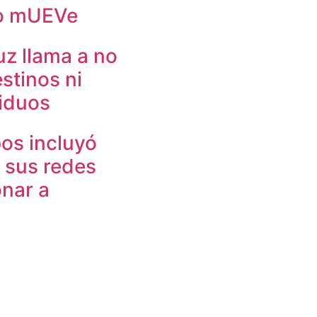
to mUEVe
uz llama a no
stinos ni
siduos
os incluyó
n sus redes
onar a