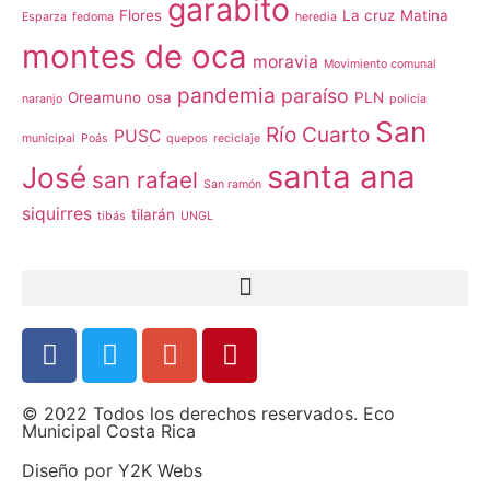
garabito
Flores
La cruz
Matina
Esparza
fedoma
heredia
montes de oca
moravia
Movimiento comunal
pandemia
paraíso
Oreamuno
osa
PLN
naranjo
policía
San
Río Cuarto
PUSC
municipal
Poás
quepos
reciclaje
santa ana
José
san rafael
San ramón
siquirres
tilarán
tibás
UNGL
© 2022 Todos los derechos reservados. Eco
Municipal Costa Rica
Diseño por
Y2K Webs