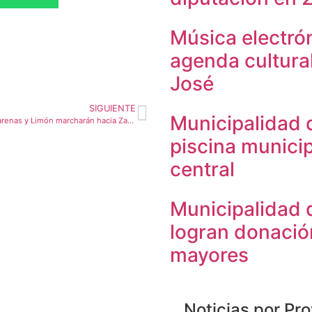
Música electrón
agenda cultura
José
SIGUIENTE
Municipalidad 
Pescadores de Puntarenas y Limón marcharán hacia Zapote este lunes
piscina municip
central
Municipalidad 
logran donació
mayores
Noticias por Pro